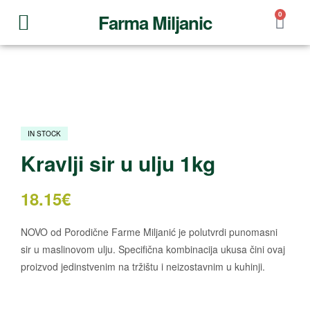
0
Farma Miljanic
IN STOCK
Kravlji sir u ulju 1kg
18.15
€
NOVO od Porodične Farme Miljanić je polutvrdi punomasni
sir u maslinovom ulju. Specifična kombinacija ukusa čini ovaj
proizvod jedinstvenim na tržištu i neizostavnim u kuhinji.