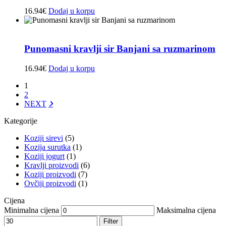
16.94
€
Dodaj u korpu
Punomasni kravlji sir Banjani sa ruzmarinom
16.94
€
Dodaj u korpu
1
2
NEXT
Kategorije
Koziji sirevi
(5)
Kozija surutka
(1)
Koziji jogurt
(1)
Kravlji proizvodi
(6)
Koziji proizvodi
(7)
Ovčiji proizvodi
(1)
Cijena
Minimalna cijena
Maksimalna cijena
Filter