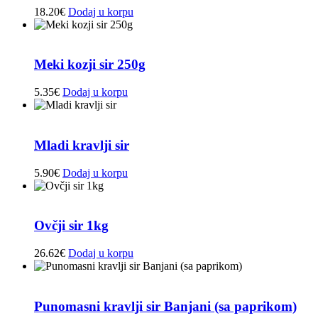
18.20
€
Dodaj u korpu
Meki kozji sir 250g
5.35
€
Dodaj u korpu
Mladi kravlji sir
5.90
€
Dodaj u korpu
Ovčji sir 1kg
26.62
€
Dodaj u korpu
Punomasni kravlji sir Banjani (sa paprikom)