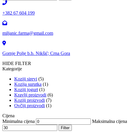
+382 67 604 199
miljanic.farma@gmail.com
Gornje Polje b.b. Nikšić; Crna Gora
HIDE FILTER
Kategorije
Koziji sirevi
(5)
Kozija surutka
(1)
Koziji jogurt
(1)
Kravlji proizvodi
(6)
Koziji proizvodi
(7)
Ovčiji proizvodi
(1)
Cijena
Minimalna cijena
Maksimalna cijena
Filter