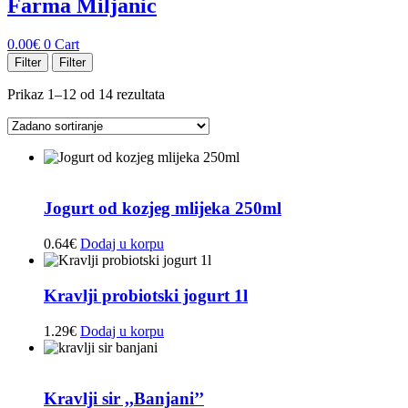
Farma Miljanic
0.00
€
0
Cart
Filter
Filter
Prikaz 1–12 od 14 rezultata
Jogurt od kozjeg mlijeka 250ml
0.64
€
Dodaj u korpu
Kravlji probiotski jogurt 1l
1.29
€
Dodaj u korpu
Kravlji sir ,,Banjani’’